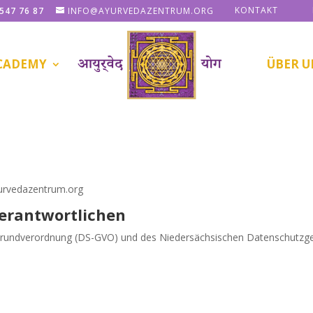
KONTAKT
 547 76 87
INFO@AYURVEDAZENTRUM.ORG
ACADEMY
ÜBER U
yurvedazentrum.org
Verantwortlichen
Grundverordnung (DS-GVO) und des Niedersächsischen Datenschutzge